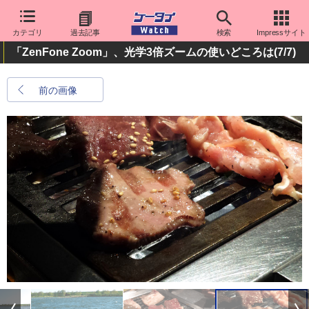
カテゴリ
過去記事
検索
Impressサイト
「ZenFone Zoom」、光学3倍ズームの使いどころは
(7/7)
前の画像