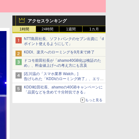
アクセスランキング
1時間
24時間
1週間
1カ月
NTT島田社長、ソフトバンクのセブン出資に「d
ポイント使えるようにして」
KDDI、楽天へのローミングを9月末で終了
ドコモ前田社長が「ahamo40GB化は検証のた
め」、料金値上げへの考え方にも言及
[石川温の「スマホ業界 Watch」]
告げられた「KDDIのローミング終了」、エリア
マップの落とし穴と楽天モバイルの課題
KDDI松田社長、ahamoの40GBキャンペーンに
「品質などを含めて十分対抗できる」
もっと見る