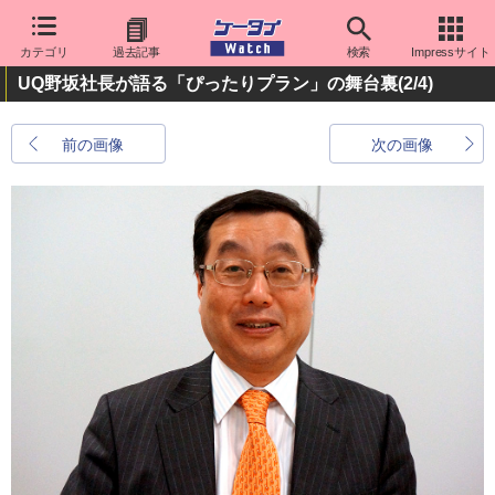
カテゴリ
過去記事
検索
Impressサイト
UQ野坂社長が語る「ぴったりプラン」の舞台裏
(2/4)
前の画像
次の画像