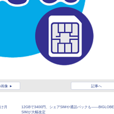
の画像
記事へ
だけ月
12GBで3400円、シェアSIMや通話パックも――BIGLOBE
SIMが大幅改定