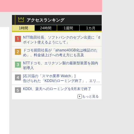
アクセスランキング
1時間
24時間
1週間
1カ月
NTT島田社長、ソフトバンクのセブン出資に「d
ポイント使えるようにして」
ドコモ前田社長が「ahamo40GB化は検証のた
め」、料金値上げへの考え方にも言及
NTTドコモ、エリクソン製の最新型装置を国内
初導入
[石川温の「スマホ業界 Watch」]
告げられた「KDDIのローミング終了」、エリア
マップの落とし穴と楽天モバイルの課題
KDDI、楽天へのローミングを9月末で終了
もっと見る