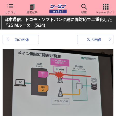
カテゴリ
過去記事
検索
Impressサイト
日本通信、ドコモ・ソフトバンク網に両対応で二重化した
「2SIMルータ」
(5/24)
前の画像
次の画像