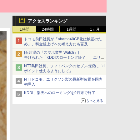
アクセスランキング
1時間
24時間
1週間
1カ月
ドコモ前田社長が「ahamo40GB化は検証のた
め」、料金値上げへの考え方にも言及
[石川温の「スマホ業界 Watch」]
告げられた「KDDIのローミング終了」、エリア
マップの落とし穴と楽天モバイルの課題
NTT島田社長、ソフトバンクのセブン出資に「d
ポイント使えるようにして」
NTTドコモ、エリクソン製の最新型装置を国内
初導入
KDDI、楽天へのローミングを9月末で終了
もっと見る