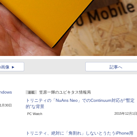
の画像
記事へ
dows
笠原一輝のユビキタス情報局
連載
トリニティの「NuAns Neo」でのContinuum対応が“暫定
11月30日
的”な背景
2015年12月1
PC Watch
トリニティ、絶対に「角割れ」しないとうたうiPhone用