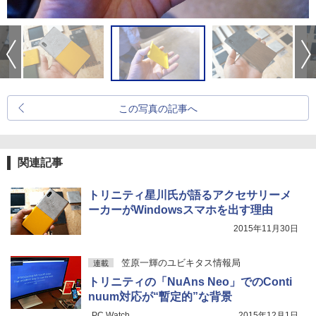
この写真の記事へ
関連記事
トリニティ星川氏が語るアクセサリーメ
ーカーがWindowsスマホを出す理由
2015年11月30日
笠原一輝のユビキタス情報局
連載
トリニティの「NuAns Neo」でのConti
nuum対応が“暫定的”な背景
PC Watch
2015年12月1日