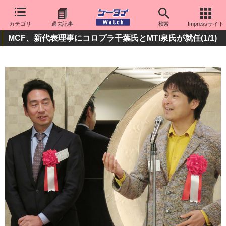
カテゴリ
過去記事
検索
Impressサイト
MCF、新代表理事にコロプラ千葉氏とMTI泉氏が就任
(1/1)