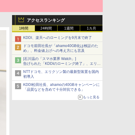
アクセスランキング
1時間
24時間
1週間
1カ月
KDDI、楽天へのローミングを9月末で終了
ドコモ前田社長が「ahamo40GB化は検証のた
め」、料金値上げへの考え方にも言及
[石川温の「スマホ業界 Watch」]
告げられた「KDDIのローミング終了」、エリア
マップの落とし穴と楽天モバイルの課題
NTTドコモ、エリクソン製の最新型装置を国内
初導入
KDDI松田社長、ahamoの40GBキャンペーンに
「品質などを含めて十分対抗できる」
もっと見る