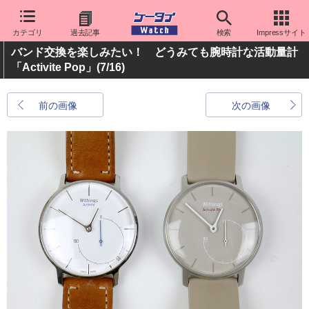
カテゴリ
過去記事
検索
Impressサイト
バンド交換を楽しみたい！ どうみても腕時計な活動量計
「Activite Pop」
(7/16)
前の画像
次の画像