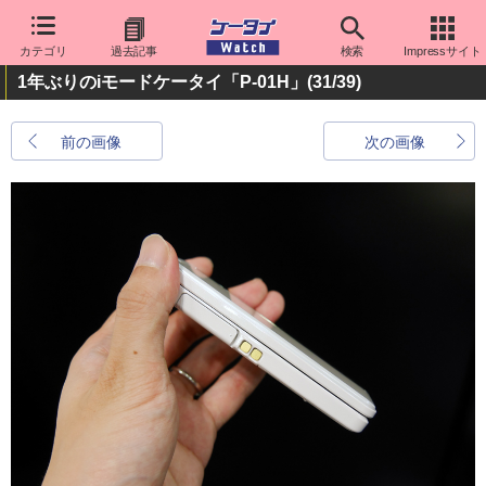
カテゴリ
過去記事
検索
Impressサイト
1年ぶりのiモードケータイ「P-01H」
(31/39)
前の画像
次の画像