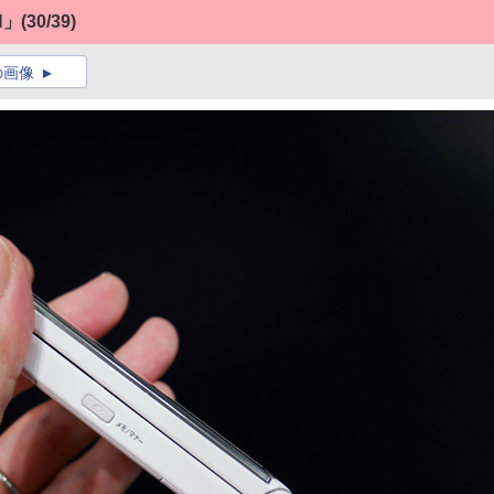
H」
(30/39)
の画像