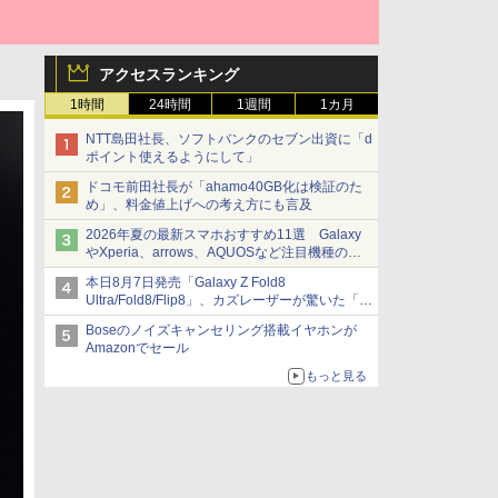
アクセスランキング
1時間
24時間
1週間
1カ月
NTT島田社長、ソフトバンクのセブン出資に「d
ポイント使えるようにして」
ドコモ前田社長が「ahamo40GB化は検証のた
め」、料金値上げへの考え方にも言及
2026年夏の最新スマホおすすめ11選 Galaxy
やXperia、arrows、AQUOSなど注目機種の特
徴は
本日8月7日発売「Galaxy Z Fold8
Ultra/Fold8/Flip8」、カズレーザーが驚いた「そ
ば屋のメニュー並みの薄さ」
Boseのノイズキャンセリング搭載イヤホンが
Amazonでセール
もっと見る