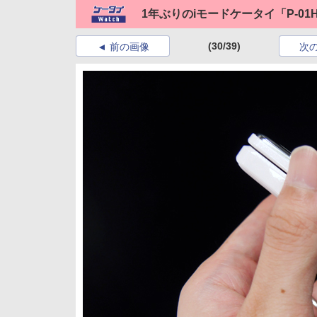
1年ぶりのiモードケータイ「P-01
(30/39)
前の画像
次