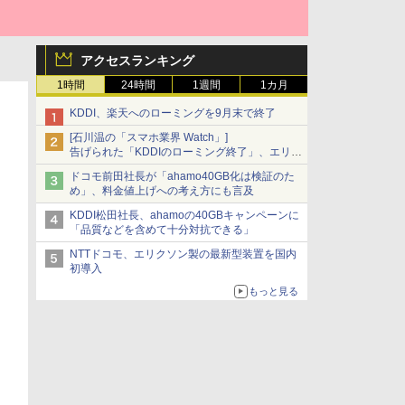
アクセスランキング
1時間
24時間
1週間
1カ月
KDDI、楽天へのローミングを9月末で終了
[石川温の「スマホ業界 Watch」]
告げられた「KDDIのローミング終了」、エリア
マップの落とし穴と楽天モバイルの課題
ドコモ前田社長が「ahamo40GB化は検証のた
め」、料金値上げへの考え方にも言及
KDDI松田社長、ahamoの40GBキャンペーンに
「品質などを含めて十分対抗できる」
NTTドコモ、エリクソン製の最新型装置を国内
初導入
もっと見る