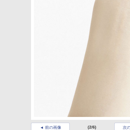
(2/6)
前の画像
次