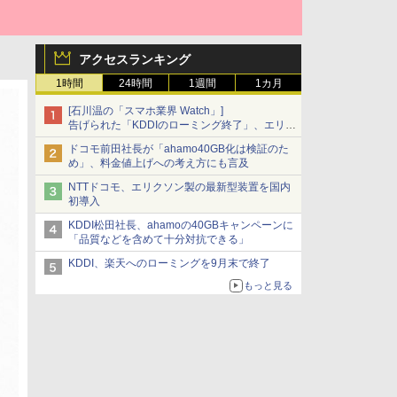
アクセスランキング
1時間
24時間
1週間
1カ月
[石川温の「スマホ業界 Watch」]
告げられた「KDDIのローミング終了」、エリア
マップの落とし穴と楽天モバイルの課題
ドコモ前田社長が「ahamo40GB化は検証のた
め」、料金値上げへの考え方にも言及
NTTドコモ、エリクソン製の最新型装置を国内
初導入
KDDI松田社長、ahamoの40GBキャンペーンに
「品質などを含めて十分対抗できる」
KDDI、楽天へのローミングを9月末で終了
もっと見る