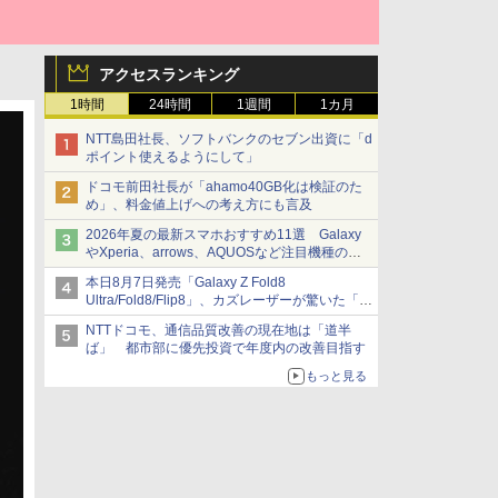
アクセスランキング
1時間
24時間
1週間
1カ月
NTT島田社長、ソフトバンクのセブン出資に「d
ポイント使えるようにして」
ドコモ前田社長が「ahamo40GB化は検証のた
め」、料金値上げへの考え方にも言及
2026年夏の最新スマホおすすめ11選 Galaxy
やXperia、arrows、AQUOSなど注目機種の特
徴は
本日8月7日発売「Galaxy Z Fold8
Ultra/Fold8/Flip8」、カズレーザーが驚いた「そ
ば屋のメニュー並みの薄さ」
NTTドコモ、通信品質改善の現在地は「道半
ば」 都市部に優先投資で年度内の改善目指す
もっと見る