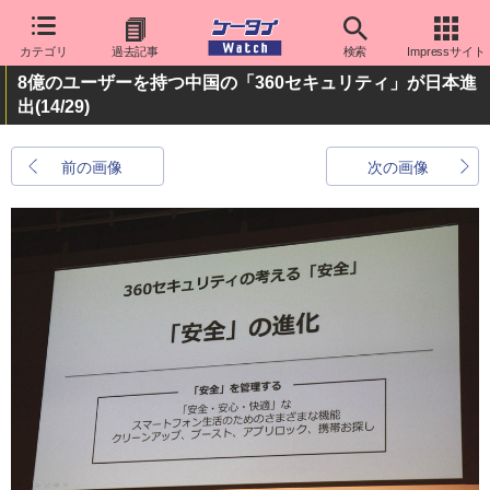
カテゴリ
過去記事
検索
Impressサイト
8億のユーザーを持つ中国の「360セキュリティ」が日本進
出
(14/29)
前の画像
次の画像