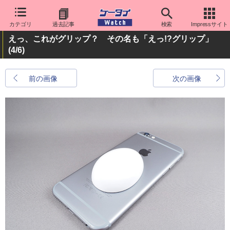
カテゴリ
過去記事
検索
Impressサイト
えっ、これがグリップ？ その名も「えっ!?グリップ」
(4/6)
前の画像
次の画像