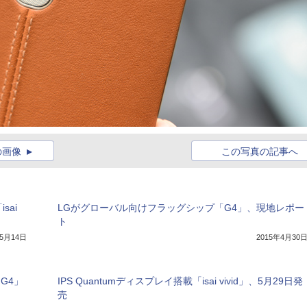
の画像
この写真の記事へ
sai
LGがグローバル向けフラッグシップ「G4」、現地レポー
ト
年5月14日
2015年4月30
 G4」
IPS Quantumディスプレイ搭載「isai vivid」、5月29日発
売