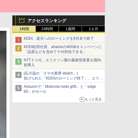
アクセスランキング
1時間
24時間
1週間
1カ月
KDDI、楽天へのローミングを9月末で終了
KDDI松田社長、ahamoの40GBキャンペーンに
「品質などを含めて十分対抗できる」
NTTドコモ、エリクソン製の最新型装置を国内
初導入
[石川温の「スマホ業界 Watch」]
告げられた「KDDIのローミング終了」、エリア
マップの落とし穴と楽天モバイルの課題
Amazonで「Motorola moto g06」と「edge
60」がセール
もっと見る