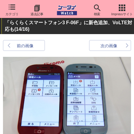
カテゴリ
過去記事
検索
Impressサイト
「らくらくスマートフォン3 F-06F」に新色追加、VoLTE対
応も
(14/16)
前の画像
次の画像