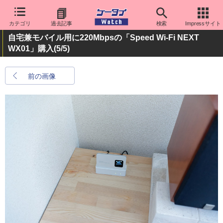
カテゴリ
過去記事
検索
Impressサイト
自宅兼モバイル用に220Mbpsの「Speed Wi-Fi NEXT
WX01」購入
(5/5)
前の画像