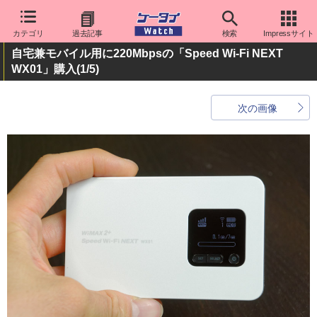
カテゴリ
過去記事
検索
Impressサイト
自宅兼モバイル用に220Mbpsの「Speed Wi-Fi NEXT
WX01」購入
(1/5)
次の画像