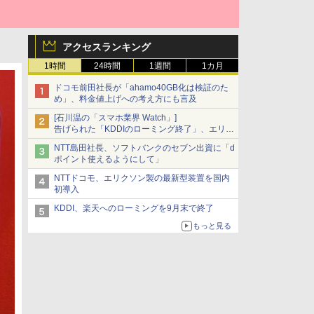
アクセスランキング
1時間
24時間
1週間
1カ月
ドコモ前田社長が「ahamo40GB化は検証のた
め」、料金値上げへの考え方にも言及
[石川温の「スマホ業界 Watch」]
告げられた「KDDIのローミング終了」、エリア
マップの落とし穴と楽天モバイルの課題
NTT島田社長、ソフトバンクのセブン出資に「d
ポイント使えるようにして」
NTTドコモ、エリクソン製の最新型装置を国内
初導入
KDDI、楽天へのローミングを9月末で終了
もっと見る