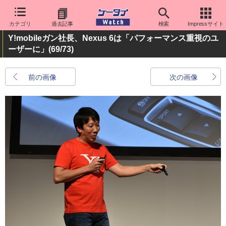
カテゴリ
過去記事
検索
Impressサイト
Y!mobileガン社長、Nexus 6は「パフォーマンス重視のユ
ーザーに」
(69/73)
前の画像
次の画像