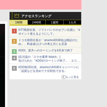
アクセスランキング
1時間
24時間
1週間
1カ月
NTT島田社長、ソフトバンクのセブン出資に「d
ポイント使えるようにして」
ドコモ前田社長が「ahamo40GB化は検証のた
め」、料金値上げへの考え方にも言及
KDDI、楽天へのローミングを9月末で終了
[石川温の「スマホ業界 Watch」]
告げられた「KDDIのローミング終了」、エリア
マップの落とし穴と楽天モバイルの課題
KDDI松田社長、ahamoの40GBキャンペーンに
「品質などを含めて十分対抗できる」
もっと見る