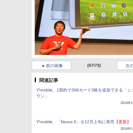
(67/73)
前の画像
次
関連記事
Y!mobile、1契約でSIMカード3枚を追加できる「
ラン」
2014年
Y!mobile、「Nexus 6」を12月上旬に発売
【更新】
2014年