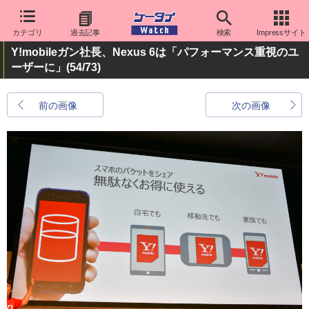
カテゴリ
過去記事
検索
Impressサイト
Y!mobileガン社長、Nexus 6は「パフォーマンス重視のユ
ーザーに」
(54/73)
前の画像
次の画像