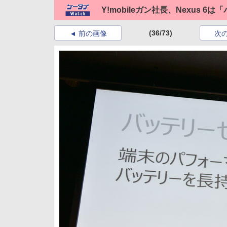
Y!mobileガン社長、Nexus
(36/73)
前の画像
次