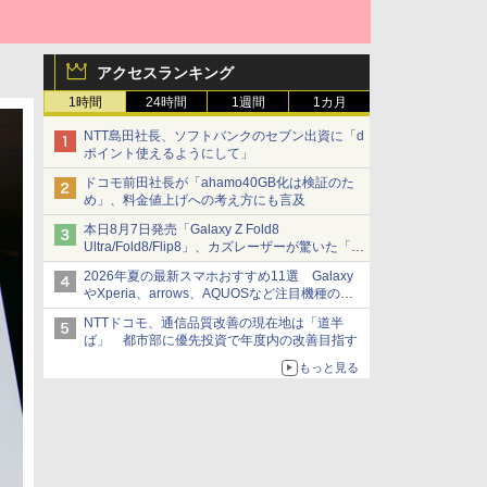
アクセスランキング
1時間
24時間
1週間
1カ月
NTT島田社長、ソフトバンクのセブン出資に「d
ポイント使えるようにして」
ドコモ前田社長が「ahamo40GB化は検証のた
め」、料金値上げへの考え方にも言及
本日8月7日発売「Galaxy Z Fold8
Ultra/Fold8/Flip8」、カズレーザーが驚いた「そ
ば屋のメニュー並みの薄さ」
2026年夏の最新スマホおすすめ11選 Galaxy
やXperia、arrows、AQUOSなど注目機種の特
徴は
NTTドコモ、通信品質改善の現在地は「道半
ば」 都市部に優先投資で年度内の改善目指す
もっと見る