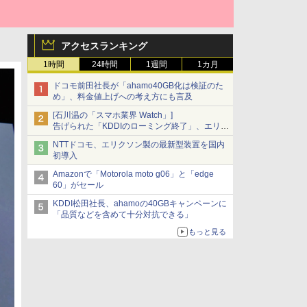
アクセスランキング
1時間
24時間
1週間
1カ月
ドコモ前田社長が「ahamo40GB化は検証のた
め」、料金値上げへの考え方にも言及
[石川温の「スマホ業界 Watch」]
告げられた「KDDIのローミング終了」、エリア
マップの落とし穴と楽天モバイルの課題
NTTドコモ、エリクソン製の最新型装置を国内
初導入
Amazonで「Motorola moto g06」と「edge
60」がセール
KDDI松田社長、ahamoの40GBキャンペーンに
「品質などを含めて十分対抗できる」
もっと見る