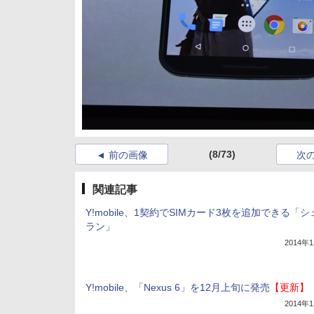
(8/73)
前の画像
次
関連記事
Y!mobile、1契約でSIMカード3枚を追加できる「
ラン」
2014年
Y!mobile、「Nexus 6」を12月上旬に発売
【更新】
2014年