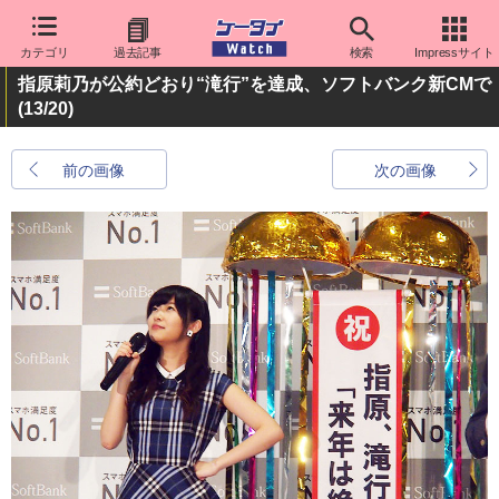
カテゴリ
過去記事
検索
Impressサイト
指原莉乃が公約どおり“滝行”を達成、ソフトバンク新CMで
(13/20)
前の画像
次の画像