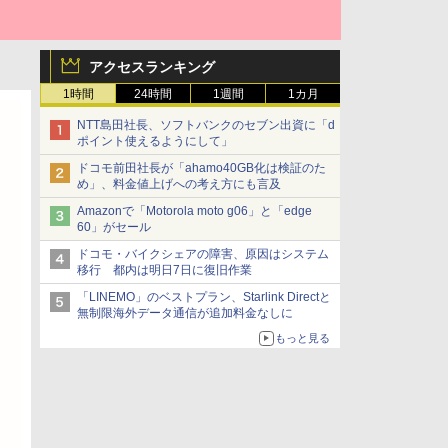
アクセスランキング
1時間
24時間
1週間
1カ月
NTT島田社長、ソフトバンクのセブン出資に「d
ポイント使えるようにして」
ドコモ前田社長が「ahamo40GB化は検証のた
め」、料金値上げへの考え方にも言及
Amazonで「Motorola moto g06」と「edge
60」がセール
ドコモ・バイクシェアの障害、原因はシステム
移行 都内は明日7日に復旧作業
「LINEMO」のベストプラン、Starlink Directと
無制限海外データ通信が追加料金なしに
もっと見る