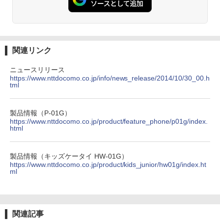
関連リンク
ニュースリリース
https://www.nttdocomo.co.jp/info/news_release/2014/10/30_00.h
tml
製品情報（P-01G）
https://www.nttdocomo.co.jp/product/feature_phone/p01g/index.
html
製品情報（キッズケータイ HW-01G）
https://www.nttdocomo.co.jp/product/kids_junior/hw01g/index.ht
ml
関連記事