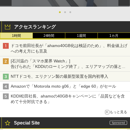
●
●
●
アクセスランキング
1時間
24時間
1週間
1カ月
ドコモ前田社長が「ahamo40GB化は検証のため」、料金値上げ
への考え方にも言及
[石川温の「スマホ業界 Watch」]
告げられた「KDDIのローミング終了」、エリアマップの落とし
穴と楽天モバイルの課題
NTTドコモ、エリクソン製の最新型装置を国内初導入
Amazonで「Motorola moto g06」と「edge 60」がセール
KDDI松田社長、ahamoの40GBキャンペーンに「品質などを含
めて十分対抗できる」
もっと見る
Special Site