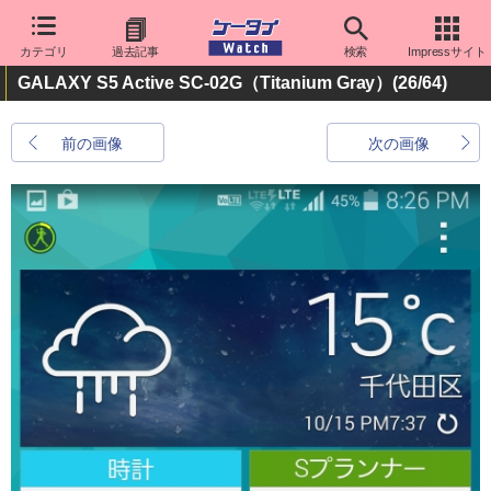
カテゴリ
過去記事
検索
Impressサイト
GALAXY S5 Active SC-02G（Titanium Gray）
(26/64)
前の画像
次の画像