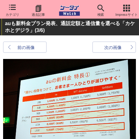
カテゴリ
過去記事
検索
Impressサイト
auも新料金プラン発表、通話定額と通信量を選べる「カケ
ホとデジラ」
(3/6)
前の画像
次の画像