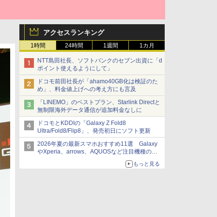
アクセスランキング
1時間
24時間
1週間
1カ月
NTT島田社長、ソフトバンクのセブン出資に「d
ポイント使えるようにして」
ドコモ前田社長が「ahamo40GB化は検証のた
め」、料金値上げへの考え方にも言及
「LINEMO」のベストプラン、Starlink Directと
無制限海外データ通信が追加料金なしに
ドコモとKDDIの「Galaxy Z Fold8
Ultra/Fold8/Flip8」、発売初日にソフト更新
2026年夏の最新スマホおすすめ11選 Galaxy
やXperia、arrows、AQUOSなど注目機種の特
徴は
もっと見る