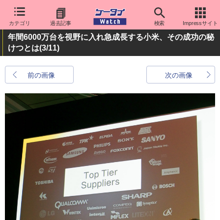
カテゴリ
過去記事
検索
Impressサイト
年間6000万台を視野に入れ急成長する小米、その成功の秘
けつとは
(3/11)
前の画像
次の画像