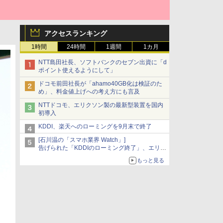
アクセスランキング
1時間
24時間
1週間
1カ月
NTT島田社長、ソフトバンクのセブン出資に「d
ポイント使えるようにして」
ドコモ前田社長が「ahamo40GB化は検証のた
め」、料金値上げへの考え方にも言及
NTTドコモ、エリクソン製の最新型装置を国内
初導入
KDDI、楽天へのローミングを9月末で終了
[石川温の「スマホ業界 Watch」]
告げられた「KDDIのローミング終了」、エリア
マップの落とし穴と楽天モバイルの課題
もっと見る