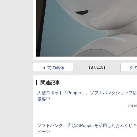
(37/118)
前の画像
次
関連記事
人型ロボット「Pepper」、ソフトバンクショップ
接客中
201
ソフトバンク、店頭のPepperを活用したおみくじ
ペーン