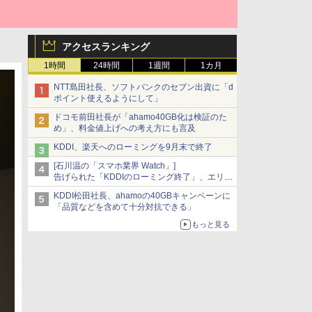
アクセスランキング
1時間
24時間
1週間
1カ月
NTT島田社長、ソフトバンクのセブン出資に「d
ポイント使えるようにして」
ドコモ前田社長が「ahamo40GB化は検証のた
め」、料金値上げへの考え方にも言及
KDDI、楽天へのローミングを9月末で終了
[石川温の「スマホ業界 Watch」]
告げられた「KDDIのローミング終了」、エリア
マップの落とし穴と楽天モバイルの課題
KDDI松田社長、ahamoの40GBキャンペーンに
「品質などを含めて十分対抗できる」
もっと見る