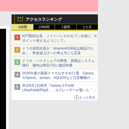
アクセスランキング
1時間
24時間
1週間
1カ月
NTT島田社長、ソフトバンクのセブン出資に「d
ポイント使えるようにして」
ドコモ前田社長が「ahamo40GB化は検証のた
め」、料金値上げへの考え方にも言及
ドコモ・バイクシェアの障害、原因はシステム
移行 都内は明日7日に復旧作業
2026年夏の最新スマホおすすめ11選 Galaxy
やXperia、arrows、AQUOSなど注目機種の特
徴は
本日8月7日発売「Galaxy Z Fold8
Ultra/Fold8/Flip8」、カズレーザーが驚いた「そ
ば屋のメニュー並みの薄さ」
もっと見る