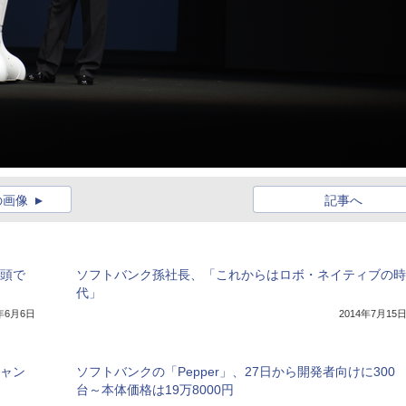
の画像
記事へ
店頭で
ソフトバンク孫社長、「これからはロボ・ネイティブの時
代」
4年6月6日
2014年7月15
キャン
ソフトバンクの「Pepper」、27日から開発者向けに300
台～本体価格は19万8000円