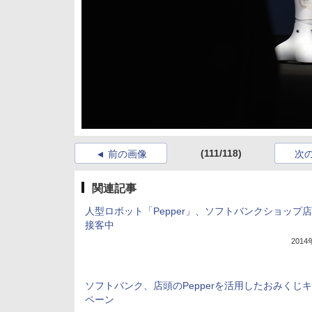
(111/118)
前の画像
次
関連記事
人型ロボット「Pepper」、ソフトバンクショップ
接客中
201
ソフトバンク、店頭のPepperを活用したおみくじ
ペーン