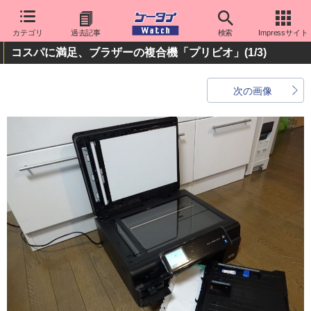
カテゴリ
過去記事
検索
Impressサイト
コスパに満足、ブラザーの複合機「プリビオ」
(1/3)
次の画像