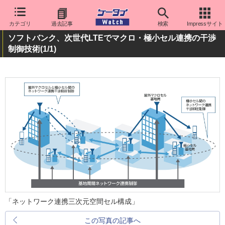
カテゴリ
過去記事
検索
Impressサイト
ソフトバンク、次世代LTEでマクロ・極小セル連携の干渉
制御技術
(1/1)
「ネットワーク連携三次元空間セル構成」
この写真の記事へ