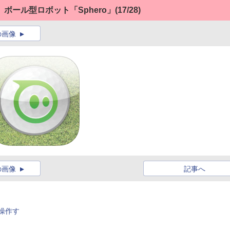
ボール型ロボット「Sphero」
(17/28)
の画像
の画像
記事へ
操作す