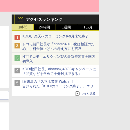
アクセスランキング
1時間
24時間
1週間
1カ月
KDDI、楽天へのローミングを9月末で終了
ドコモ前田社長が「ahamo40GB化は検証のた
め」、料金値上げへの考え方にも言及
NTTドコモ、エリクソン製の最新型装置を国内
初導入
KDDI松田社長、ahamoの40GBキャンペーンに
「品質などを含めて十分対抗できる」
[石川温の「スマホ業界 Watch」]
告げられた「KDDIのローミング終了」、エリア
マップの落とし穴と楽天モバイルの課題
もっと見る