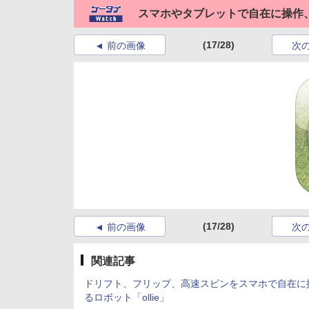
スマホやタブレットで自在に操作、
(17/28)
前の画像
次
(17/28)
前の画像
次
関連記事
ドリフト、フリップ、高速スピンをスマホで自在に
るロボット「ollie」