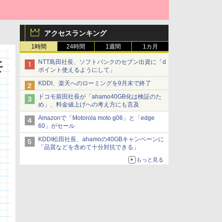
アクセスランキング
1時間
24時間
1週間
1カ月
NTT島田社長、ソフトバンクのセブン出資に「d
ポイント使えるようにして」
KDDI、楽天へのローミングを9月末で終了
ドコモ前田社長が「ahamo40GB化は検証のた
め」、料金値上げへの考え方にも言及
Amazonで「Motorola moto g06」と「edge
60」がセール
KDDI松田社長、ahamoの40GBキャンペーンに
「品質などを含めて十分対抗できる」
もっと見る