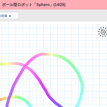
ボール型ロボット「Sphero」
(14/28)
の画像