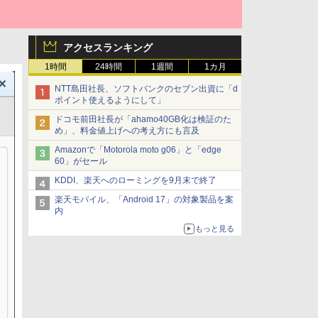
アクセスランキング
1時間
24時間
1週間
1カ月
NTT島田社長、ソフトバンクのセブン出資に「d
ポイント使えるようにして」
ドコモ前田社長が「ahamo40GB化は検証のた
め」、料金値上げへの考え方にも言及
Amazonで「Motorola moto g06」と「edge
60」がセール
KDDI、楽天へのローミングを9月末で終了
楽天モバイル、「Android 17」の対象製品を案
内
もっと見る