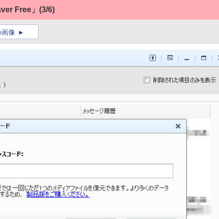
er Free」
(3/6)
の画像