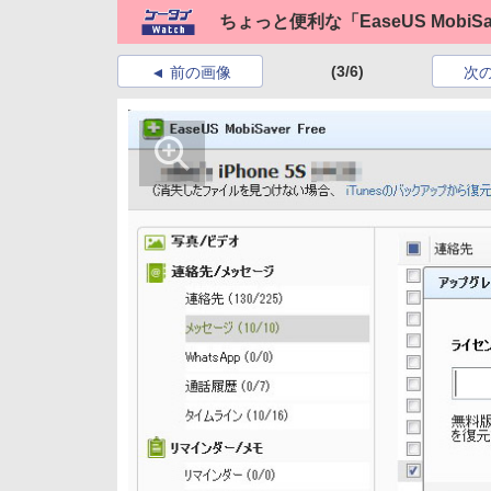
ちょっと便利な「EaseUS MobiSav
(3/6)
前の画像
次