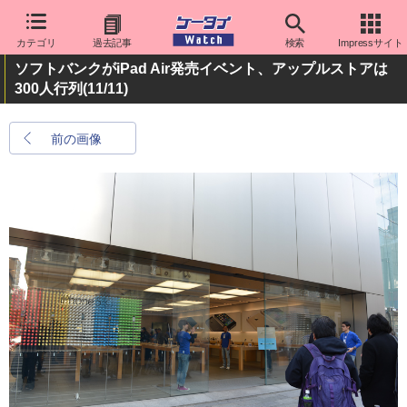
カテゴリ
過去記事
検索
Impressサイト
ソフトバンクがiPad Air発売イベント、アップルストアは
300人行列
(11/11)
前の画像