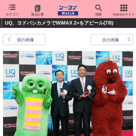
カテゴリ
過去記事
検索
Impressサイト
UQ、ヨドバシカメラでWiMAX 2+をアピール
(7/8)
前の画像
次の画像