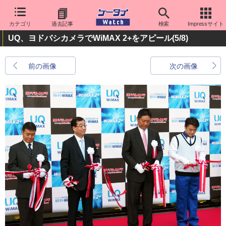
カテゴリ
過去記事
検索
Impressサイト
UQ、ヨドバシカメラでWiMAX 2+をアピール
(5/8)
前の画像
次の画像