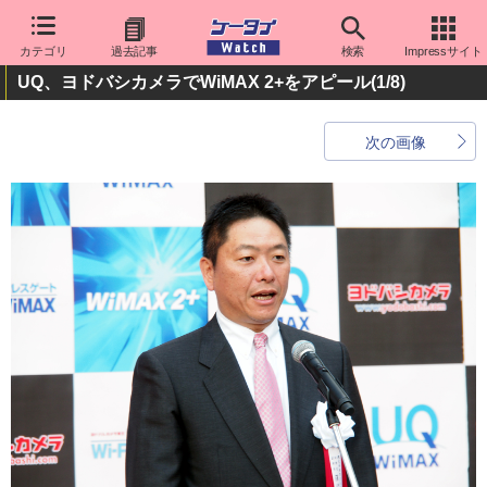
カテゴリ
過去記事
検索
Impressサイト
UQ、ヨドバシカメラでWiMAX 2+をアピール
(1/8)
次の画像