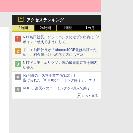
アクセスランキング
1時間
24時間
1週間
1カ月
NTT島田社長、ソフトバンクのセブン出資に「d
ポイント使えるようにして」
ドコモ前田社長が「ahamo40GB化は検証のた
め」、料金値上げへの考え方にも言及
NTTドコモ、エリクソン製の最新型装置を国内
初導入
[石川温の「スマホ業界 Watch」]
告げられた「KDDIのローミング終了」、エリア
マップの落とし穴と楽天モバイルの課題
KDDI、楽天へのローミングを9月末で終了
もっと見る