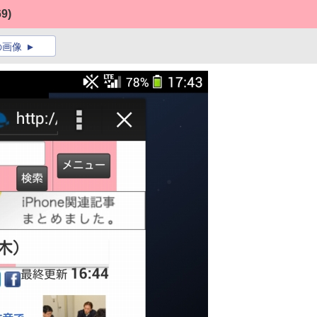
69)
の画像