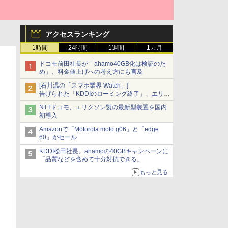
アクセスランキング
1時間
24時間
1週間
1カ月
ドコモ前田社長が「ahamo40GB化は検証のた
め」、料金値上げへの考え方にも言及
[石川温の「スマホ業界 Watch」]
告げられた「KDDIのローミング終了」、エリア
マップの落とし穴と楽天モバイルの課題
NTTドコモ、エリクソン製の最新型装置を国内
初導入
Amazonで「Motorola moto g06」と「edge
60」がセール
KDDI松田社長、ahamoの40GBキャンペーンに
「品質などを含めて十分対抗できる」
もっと見る