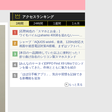
アクセスランキング
1時間
24時間
1週間
1カ月
[石野純也の「スマホとお金」]
ワイモバイルはahamo 40GBを追わない――単
身向け「超おトク割」の安さと1年限定の注意
シャープ「AQUOS wish6」発表、120Hz対応大
点
画面や迷惑電話対策AI搭載、まずはソフトバン
クの法人向け
[本日の一品]期待していた以上に便利だった！
折り曲げ自在のシリコン製スマホスタンド
[みんなのケータイ]OPPO Find X9 Ultraでロンド
ンを撮ってきた。作例とともに魅力を紹介
「ほぼ日手帳アプリ」、気分や習慣を記録でき
る新機能を追加
もっと見る