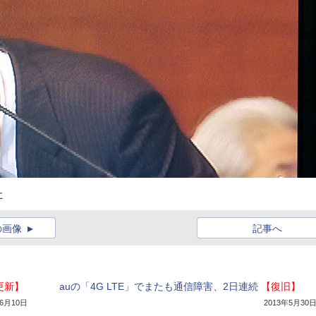
た
の画像
記事へ
更新】
auの「4G LTE」でまたも通信障害、2日連続
【復旧】
年6月10日
2013年5月30