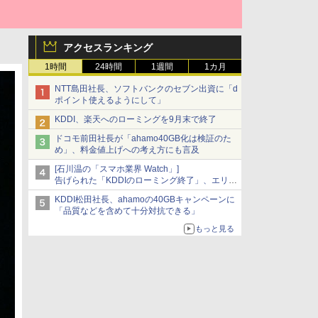
アクセスランキング
1時間
24時間
1週間
1カ月
NTT島田社長、ソフトバンクのセブン出資に「d
ポイント使えるようにして」
KDDI、楽天へのローミングを9月末で終了
ドコモ前田社長が「ahamo40GB化は検証のた
め」、料金値上げへの考え方にも言及
[石川温の「スマホ業界 Watch」]
告げられた「KDDIのローミング終了」、エリア
マップの落とし穴と楽天モバイルの課題
KDDI松田社長、ahamoの40GBキャンペーンに
「品質などを含めて十分対抗できる」
もっと見る