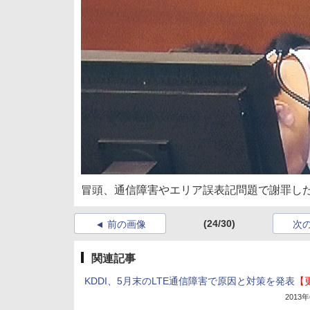
冒頭、通信障害やエリア誤表記問題で謝罪し
(24/30)
前の画像
次
関連記事
KDDI、5月末のLTE通信障害で原因と対策を発表
【
2013